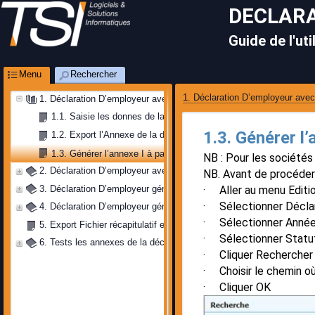
DECLARA
Guide de l'uti
Menu
Rechercher
1. Déclaration D’employeur avec
1. Déclaration D’employeur avec saisie manuelle 
1.1. Saisie les donnes de la déclaration
1.3. Générer l’
1.2. Export l’Annexe de la déclaration
1.3. Générer l’annexe I à partir de TSI-PAIE 
NB : Pour les sociétés
2. Déclaration D’employeur avec l’export et l’import du fichier modè
NB. Avant de procéder a
· Aller au menu Editio
3. Déclaration D’employeur générer à partir de la comptabilité 
· Sélectionner Déclar
4. Déclaration D’employeur générer à partir de la gestion commercia
· Sélectionner Anné
5. Export Fichier récapitulatif et bordereau de transmission
· Sélectionner Statu
6. Tests les annexes de la déclaration 
· Cliquer Rechercher
· Choisir le chemin où 
· Cliquer OK