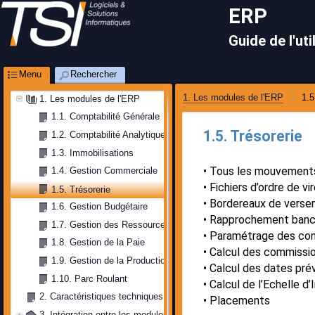
ERP
Guide de l'uti
Menu
Rechercher
1. Les modules de l'ERP
1.5
1. Les modules de l'ERP
1.1. Comptabilité Générale
1.5. Trésorerie
1.2. Comptabilité Analytique
1.3. Immobilisations
Tous les mouvement
1.4. Gestion Commerciale
Fichiers d’ordre de v
1.5. Trésorerie
Bordereaux de vers
1.6. Gestion Budgétaire
Rapprochement bancai
1.7. Gestion des Ressources Humaines
Paramétrage des con
1.8. Gestion de la Paie
Calcul des commissi
1.9. Gestion de la Production
Calcul des dates prév
1.10. Parc Roulant
Calcul de l’Echelle d’
2. Caractéristiques techniques
Placements
3. Intégration entre les modules 