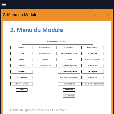
2. Menu du Module
2. Menu du Module
L'aide en ligne est créée avec Dr.Explain