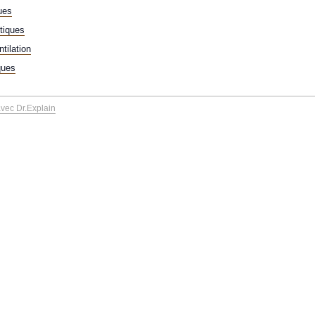
ues
tiques
tilation
ques
avec Dr.Explain