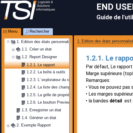
END USE
Guide de l'uti
Menu
Rechercher
1. Edition des états personnalis
1. Edition des états personnalisés
1.1. Créer un état
1.2.1. Le rappo
1.2. Report Designer 
1.2.1. Le rapport
Par défaut, Le rapport
1.2.2. La boîte à outils
Marge supérieure (top
Remarques:
1.2.3. L' explorateur du rapports
Vous ne pouvez pas 
1.2.4. La liste des champs
Les marges supérieur
1.2.5. La grille de propriétés 
la bandes
détail
est u
1.2.6. Le boutton Preview
1.3. Enregistrer un état
1.4. Générer un état
2. Exemple Rapport