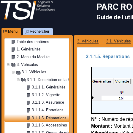
PARC R
Guide de l'uti
Menu
Rechercher
3. Véhicules
3.1. Véhicules
Table des matières
1. Généralités
3.1.1.5. Réparations
2. Menu du Module
3. Véhicules
3.1. Véhicules
3.1.1. Description de la Fiche
3.1.1.1. Généralités
3.1.1.2. Vignette 
3.1.1.3. Assurance 
3.1.1.4. Entretiens
3.1.1.5. Réparations
N° :
Numéro de répa
3.1.1.6. Accessoires
Montant :
Montant t
Kilomètrage :
Kilo
3.1.1.7. Ordres de mission