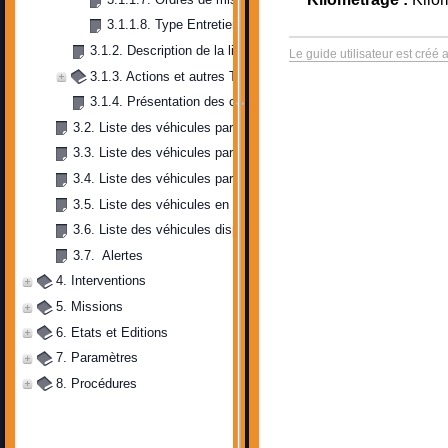
3.1.1.8. Type Entretiens 
3.1.2. Description de la liste
Le guide utilisateur est créé 
3.1.3. Actions et autres Tâches
3.1.4. Présentation des critères de filtrage
3.2. Liste des véhicules par date de validité police d’assurance
3.3. Liste des véhicules par date de validité vignette
3.4. Liste des véhicules par date de validité visite
3.5. Liste des véhicules en mission
3.6. Liste des véhicules disponibles
3.7.  Alertes
4. Interventions
5. Missions
6. Etats et Editions
7. Paramètres
8. Procédures