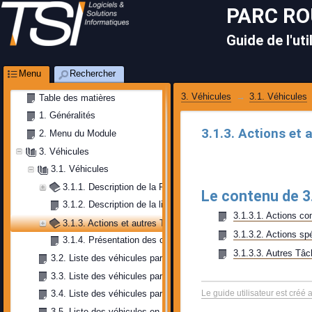
PARC R
Guide de l'uti
Menu
Rechercher
3. Véhicules
3.1. Véhicules
Table des matières
1. Généralités
3.1.3. Actions et 
2. Menu du Module
3. Véhicules
3.1. Véhicules
3.1.1. Description de la Fiche
Le contenu de 3
3.1.2. Description de la liste
3.1.3.1. Actions 
3.1.3. Actions et autres Tâches
3.1.3.2. Actions sp
3.1.4. Présentation des critères de filtrage
3.1.3.3. Autres Tâ
3.2. Liste des véhicules par date de validité police d’assurance
3.3. Liste des véhicules par date de validité vignette
Le guide utilisateur est créé 
3.4. Liste des véhicules par date de validité visite
3.5. Liste des véhicules en mission