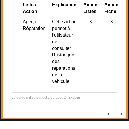
Listes
Explication
Action
Action
Action
Listes
Fiche
Aperçu
Cette action
X
X
Réparation
permet à
l'utilsateur
de
consulter
l'historique
des
réparations
de la
véhicule
Le guide utilisateur est créé avec Dr.Explain