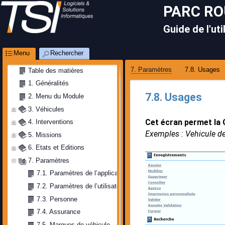
PARC R
Guide de l'uti
Menu
Rechercher
7. Paramètres
7.8. Usages
Table des matières
1. Généralités
7.8. Usages
2. Menu du Module
3. Véhicules
Cet écran permet la 
4. Interventions
Exemples : Vehicule de
5. Missions
6. Etats et Editions
7. Paramètres
7.1. Paramètres de l’application
7.2. Paramètres de l’utilisateur
7.3. Personne
7.4. Assurance
7.5. Marques de véhicule