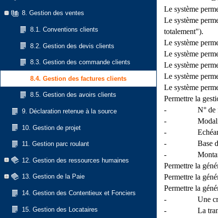
Le système permet
8. Gestion des ventes
Le système permet
8.1. Conventions clients
totalement").
Le système permet
8.2. Gestion des devis clients
Le système permet
8.3. Gestion des commande clients
Le système permet
Le système permet
8.4. Gestion des factures clients
Le système permet
8.5. Gestion des avoirs clients
Permettre la gest
- N° de fact
9. Déclaration retenue à la source
- Modalités 
10. Gestion de projet
- Echéance 
- Base de calcu
11. Gestion parc roulant
- Montant de l
12. Gestion des ressources humaines
Permettre la géné
Permettre la génér
13. Gestion de la Paie
Permettre la génér
14. Gestion des Contentieux et Fonciers
- Une créati
15. Gestion des Locataires
- La transformati