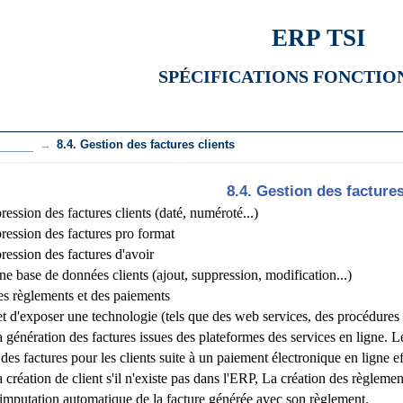
ERP TSI
SPÉCIFICATIONS FONCTIO
ventes
8.4. Gestion des factures clients
8.4. Gestion des factures
ession des factures clients (daté, numéroté...)
ression des factures pro format
ression des factures d'avoir
ne base de données clients (ajout, suppression, modification...)
es règlements et des paiements
 d'exposer une technologie (tels que des web services, des procédures s
des factures issues des plateformes des services en ligne. Le but 
s factures pour les clients suite à un paiement électronique en ligne effe
 client s'il n'existe pas dans l'ERP, La création des règlements is
 automatique de la facture générée avec son règlement.