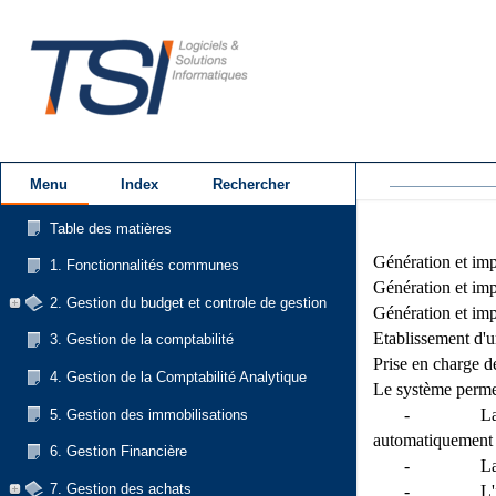
8. Gestion des 
Menu
Index
Rechercher
Table des matières
Génération et impr
1. Fonctionnalités communes
Génération et imp
2. Gestion du budget et controle de gestion  
Génération et imp
Etablissement d'u
3. Gestion de la comptabilité
Prise en charge d
4. Gestion de la Comptabilité Analytique
Le système permet
- La génération 
5. Gestion des immobilisations
automatiquement de
6. Gestion Financière
- La création de
7. Gestion des achats
- L'imputation