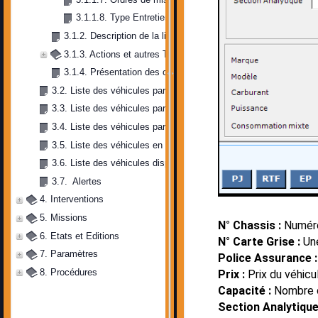
3.1.1.8. Type Entretiens 
3.1.2. Description de la liste
3.1.3. Actions et autres Tâches
3.1.4. Présentation des critères de filtrage
3.2. Liste des véhicules par date de validité police d’assurance
3.3. Liste des véhicules par date de validité vignette
3.4. Liste des véhicules par date de validité visite
3.5. Liste des véhicules en mission
3.6. Liste des véhicules disponibles
3.7.  Alertes
4. Interventions
5. Missions
N° Chassis :
Numéro
6. Etats et Editions
N° Carte Grise :
Une
7. Paramètres
Police Assurance 
8. Procédures
Prix :
Prix du véhicu
Capacité :
Nombre de
Section Analytique