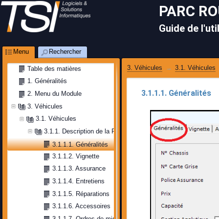
PARC R
Guide de l'uti
Menu
Rechercher
3. Véhicules
3.1. Véhicules
Table des matières
1. Généralités
3.1.1.1. Généralités
2. Menu du Module
3. Véhicules
3.1. Véhicules
3.1.1. Description de la Fiche
3.1.1.1. Généralités
3.1.1.2. Vignette 
3.1.1.3. Assurance 
3.1.1.4. Entretiens
3.1.1.5. Réparations
3.1.1.6. Accessoires
3.1.1.7. Ordres de mission