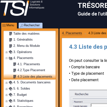
TRÉSORE
Guide de l'uti
Menu
Rechercher
4. Placements
4.3 Liste de
Table des matières
1. Généralités
4.3 Liste des
2. Menu du Module
3. Opérations
4. Placements
On peut consulter la l
4.1. Placements
Compte bancaire
4.2.Type Placement
Type de placement
4.3 Liste des placements
Date placement
4. 5. Documents bancaires
5. 6. Soldes
7. Budget
8. Statistiques
9. Paramètres