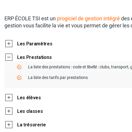
ERP ÉCOLE TSI est un
progiciel de gestion intégré
des é
gestion vous facilite la vie et vous permet de gérer les
Les Paramètres
Les Prestations
La liste des prestations : code et libellé : clubs, transport
La liste des tarifs par prestations
Les élèves
Les classes
La trésorerie