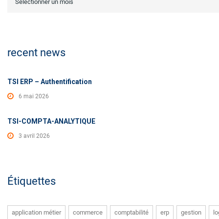
Sélectionner un mois
recent news
TSI ERP – Authentification
6 mai 2026
TSI-COMPTA-ANALYTIQUE
3 avril 2026
Étiquettes
application métier
commerce
comptabilité
erp
gestion
lo